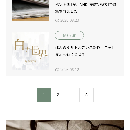
ベント法｣が、NHK｢東海NEWS｣で特
集されました
2025.08.20
紹介記事
はんのうリトルプレス新作『白≠世
界』刊行によせて
2025.06.12
1
2
…
5