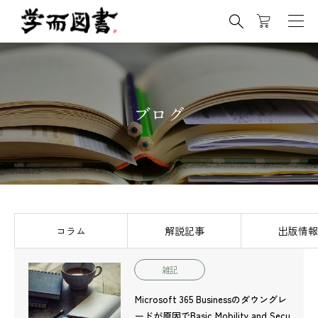

ブログ
コラム
解説記事
出版情報
雑記
Microsoft 365 Businessのダウングレ
ードが原因でBasic Mobility and Secu