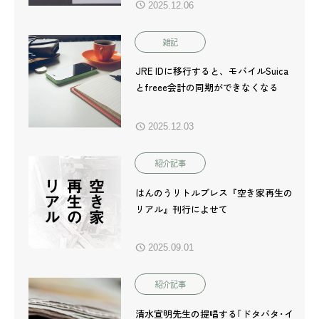
2025.12.06
雑記
JRE IDに移行すると、モバイルSuica
とfreee会計の同期ができなくなる
2025.12.03
紹介記事
はんのうリトルプレス『空き家再生の
リアル』刊行によせて
2025.09.01
紹介記事
清水宣明先生の提唱する｢ドタバタ･イ